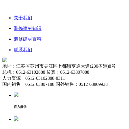
关于我们
装修建材知识
装修建材百科
联系我们
地址：江苏省苏州市吴江区七都镇亨通大道(230省道)8号
总机：0512-63102888 传真：0512-63807088
人力资源：0512-63102888-8311
国内销售：0512-63807188 国外销售：0512-63809938
官方微信