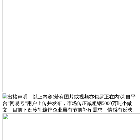
出格声明：以上内容(若有图片或视频亦包罗正在内)为自平
台“网易号”用户上传并发布，市场传压减粗钢5000万吨小做
文，目前下逛冷轧镀锌企业虽有节前补库需求，情感有反映。