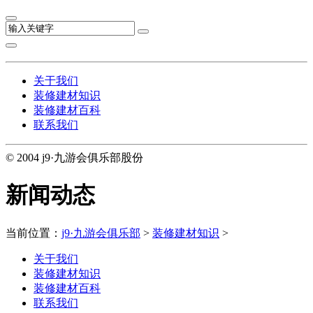
关于我们
装修建材知识
装修建材百科
联系我们
© 2004 j9·九游会俱乐部股份
新闻动态
当前位置：
j9·九游会俱乐部
>
装修建材知识
>
关于我们
装修建材知识
装修建材百科
联系我们