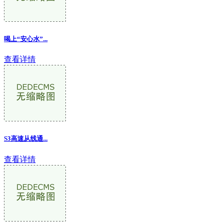
喝上“安心水”...
查看详情
S3高速从线通
...
查看详情