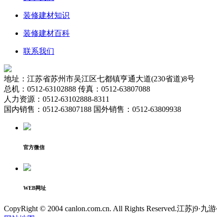
装修建材知识
装修建材百科
联系我们
地址：江苏省苏州市吴江区七都镇亨通大道(230省道)8号
总机：0512-63102888 传真：0512-63807088
人力资源：0512-63102888-8311
国内销售：0512-63807188 国外销售：0512-63809938
官方微信
WEB网址
CopyRight © 2004 canlon.com.cn. All Rights Rese