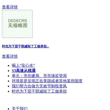
查看详情
时也为下层干部减轻了工做承担...
查看详情
喝上“安心水”
S3高速从线通
单元：市住建局、市市场监管局
环境若是呈现正在美国或者其他某些国度
我们帮力合做方无效节制投资风
时也为下层干部减轻了工做承担
关于我们