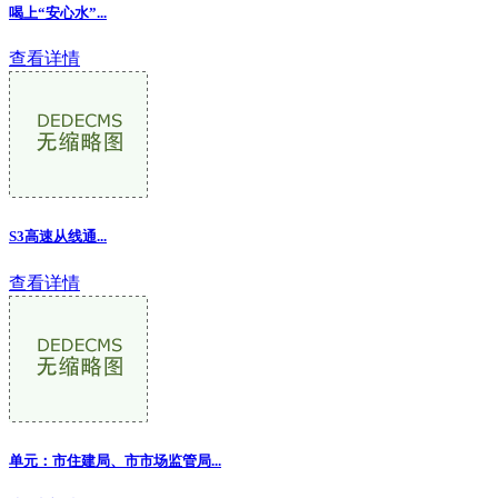
喝上“安心水”...
查看详情
S3高速从线通
...
查看详情
单元：市住建局、市市场监管局...