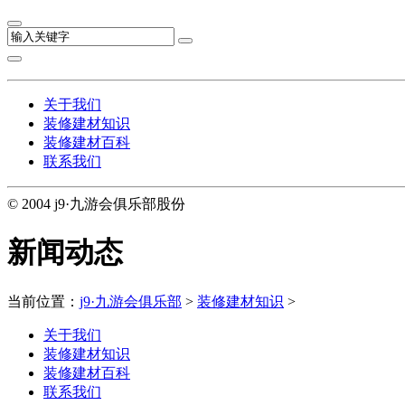
关于我们
装修建材知识
装修建材百科
联系我们
© 2004 j9·九游会俱乐部股份
新闻动态
当前位置：
j9·九游会俱乐部
>
装修建材知识
>
关于我们
装修建材知识
装修建材百科
联系我们