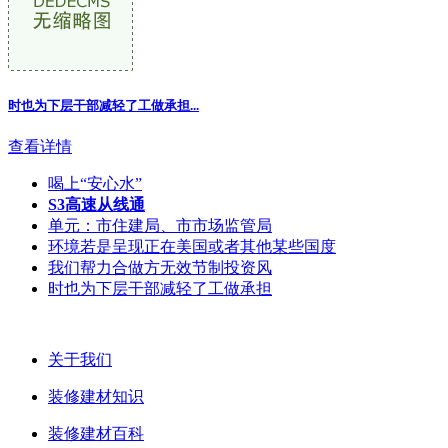
时也为下层干部减轻了工做承担...
查看详情
喝上“安心水”
S3高速从线通
单元：市住建局、市市场监管局
环境若是呈现正在美国或者其他某些国度
我们帮力合做方无效节制投资风
时也为下层干部减轻了工做承担
关于我们
装修建材知识
装修建材百科