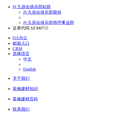
j9·九游会俱乐部站群
j9·九游会俱乐部股份
j9·九游会俱乐部地坪事业部
证券代码 SZ300715
OA办公
邮箱入口
CRM
选择语言
中文
English
关于我们
装修建材知识
装修建材百科
联系我们