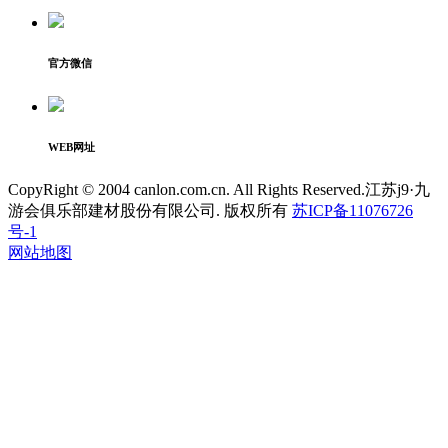
官方微信
WEB网址
CopyRight © 2004 canlon.com.cn. All Rights Reserved.江苏j9·九
游会俱乐部建材股份有限公司. 版权所有
苏ICP备11076726
号-1
网站地图