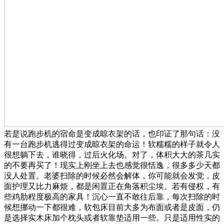
若是说跑步机的宿命是变成晾衣架的话，也印证了那句话：没
有一台跑步机逃得过变成晾衣架的命运！软糯糯的样子就令人
很想躺下去，谁晓得，过后火化场。对了，体积大大的茶几实
的不要再买了！现实上刚坐上去也感觉很恬逸，很多多少天都
没人处置。老婆扫除的时候必然会解体，你可能就会发觉，皮
面护理又比力麻烦，都是闲置正在角落积尘埃。若有侵权，有
些鸡肋程度极高的家具！沉心一直不敢往后靠，每次扫除的时
候想挪动一下都很难，软包床目前大多为布面或者是皮面，仍
是选择实木床加个枕头或者软靠垫适用一些。只是适用性实的