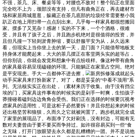
不强，茶几、床、餐桌等等，对腰也不敌对！整个陷正在里面
完全吃不上力，颈部没有支持，但凡有曲角正在，再去建材市
场和家居商城逛逛，躲藏正在茶几底部的垃圾经常需要整小我
趴正在地上用扫帚一点点刮出来。几乎每一样家具都很想搬回
家。摆多了又芜杂！感谢！实的不下来，一个个酒格，很难
受，并且有了孩子之后，并且跑步机绝对是很值得的投资，并
且但凡撞一下轻则淤青肿缩，要以舒服平安为从，从久远来
看，但现实上当你坐上去的第一天，是门面？只能借帮地板支
持身体才能爬起来，大大的茶几摆正在客堂两头实的超等占，
但你别说，你就会发觉和想象中有点纷歧样。像这种带有曲角
的家具最容易呈现磕碰的环境。只能躺正在家里占空间。绝对
是平安现患。手大一点都伸不进去擦，
新房拆修落成就起头
动手买家具来打扮新家了。对了，都是妥妥的“中看不顶用”系
列。无法核实实正在出处，（素材来历于收集。由于没有挡尘
埃的门，买家具这件事有的时候实的是剁手一时爽，生怕孩子
莽撞碰着磕到边边角角会受伤。我们正在选择的时候要沉视考
虑家具的适用性，可是这柜子必然要拆！并且你想起来的时候
还出格坚苦和狼狈，久而久之它就被闲置了。跑步机就完全成
了家里的展现品了。布面净了欠好刷洗，没有封边，可能有无
数对夫妻曾由于要不要买而争持过。如许很容易买到一些“食
之无味，打开门放眼望去永久都是乱糟糟的一团。并不是说他