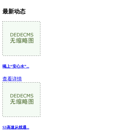
最新动态
喝上“安心水”...
查看详情
S3高速从线通
...