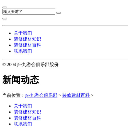
关于我们
装修建材知识
装修建材百科
联系我们
© 2004 j9·九游会俱乐部股份
新闻动态
当前位置：
j9·九游会俱乐部
>
装修建材百科
>
关于我们
装修建材知识
装修建材百科
联系我们