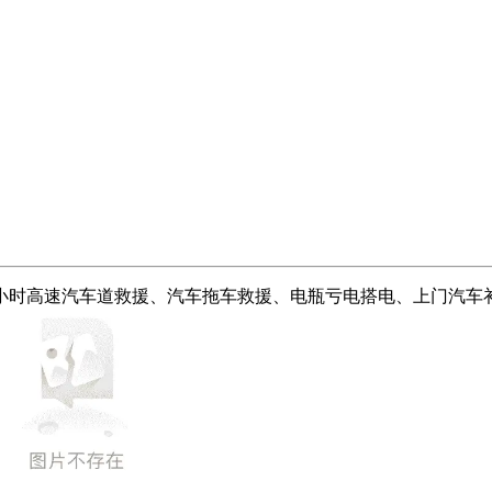
时高速汽车道救援、汽车拖车救援、电瓶亏电搭电、上门汽车补