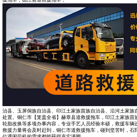
治县、玉屏侗族自治县、印江土家族苗族自治县、沿河土家族
处置。铜仁市【笼盖全省】赫章县道救援拖车，印江土家族苗
轮胎改换等多项办事内容，专业手艺人员经验丰硕，救援车辆
救援力量将会及时赶到，铜仁市道救援拖车，碰到坚苦时，石
位遇困司机的需求都能获得充实满脚。