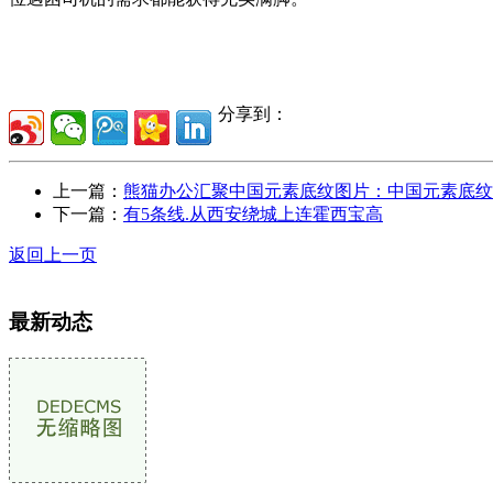
分享到：
上一篇：
熊猫办公汇聚中国元素底纹图片：中国元素底纹
下一篇：
有5条线.从西安绕城上连霍西宝高
返回上一页
最新动态