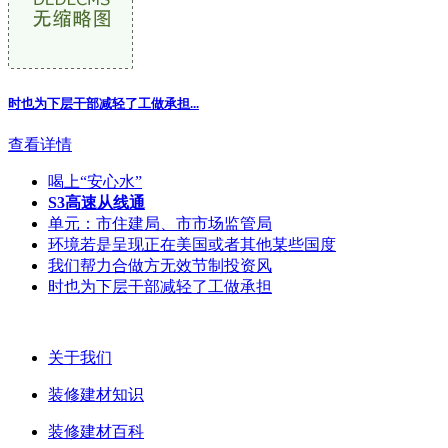
时也为下层干部减轻了工做承担...
查看详情
喝上“安心水”
S3高速从线通
单元：市住建局、市市场监管局
环境若是呈现正在美国或者其他某些国度
我们帮力合做方无效节制投资风
时也为下层干部减轻了工做承担
关于我们
装修建材知识
装修建材百科