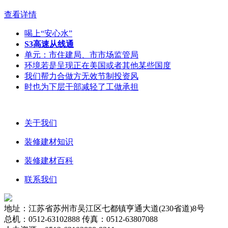
查看详情
喝上“安心水”
S3高速从线通
单元：市住建局、市市场监管局
环境若是呈现正在美国或者其他某些国度
我们帮力合做方无效节制投资风
时也为下层干部减轻了工做承担
关于我们
装修建材知识
装修建材百科
联系我们
地址：江苏省苏州市吴江区七都镇亨通大道(230省道)8号
总机：0512-63102888 传真：0512-63807088