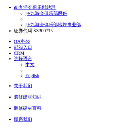
j9·九游会俱乐部站群
j9·九游会俱乐部股份
j9·九游会俱乐部地坪事业部
证券代码 SZ300715
OA办公
邮箱入口
CRM
选择语言
中文
English
关于我们
装修建材知识
装修建材百科
联系我们